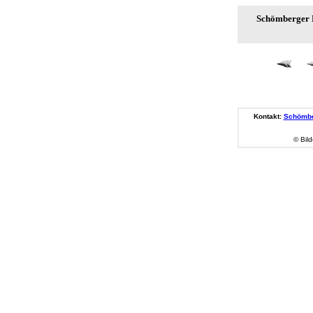
Schömberger N
Kontakt:
Schömbe
© Bild